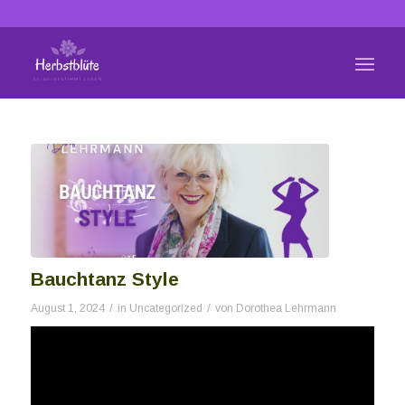
Bauchtanz Style
/
/
August 1, 2024
in
Uncategorized
von
Dorothea Lehrmann