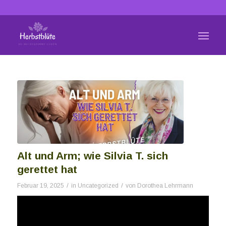
Alt und Arm; wie Silvia T. sich
gerettet hat
/
/
Februar 19, 2025
in
Uncategorized
von
Dorothea Lehrmann