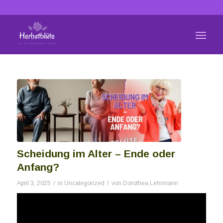
Scheidung im Alter – Ende oder
Anfang?
/
/
April 3, 2025
in
Uncategorized
von
Dorothea Lehrmann