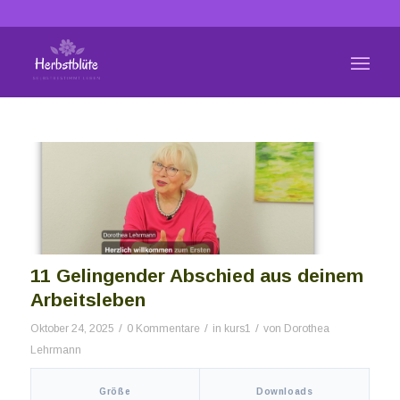
11 Gelingender Abschied aus deinem
Arbeitsleben
/
/
/
Oktober 24, 2025
0 Kommentare
in
kurs1
von
Dorothea
Lehrmann
[video_player_1200x800]
Größe
Downloads